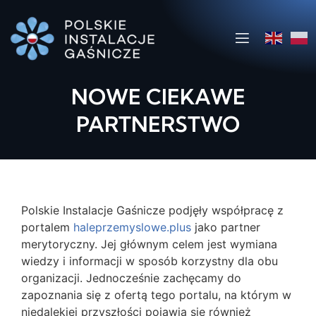
NOWE CIEKAWE
PARTNERSTWO
Polskie Instalacje Gaśnicze podjęły współpracę z
portalem
haleprzemyslowe.plus
jako partner
merytoryczny. Jej głównym celem jest wymiana
wiedzy i informacji w sposób korzystny dla obu
organizacji. Jednocześnie zachęcamy do
zapoznania się z ofertą tego portalu, na którym w
niedalekiej przyszłości pojawią się również