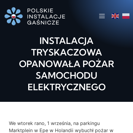
INSTALACJA
TRYSKACZOWA
OPANOWAŁA POŻAR
SAMOCHODU
ELEKTRYCZNEGO
We wtorek rano, 1 września, na parkingu
Marktplein w Epe w Holandii wybuchł pożar w