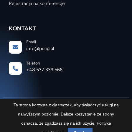
Rejestracja na konferencje
KONTAKT
Email
info@polig.pl
Telefon
+48 537 339 566
Ta strona korzysta z ciasteczek, aby świadczyć usługi na
najwyższym poziomie. Dalsze korzystanie ze strony
Polskie Instalacje Gaśnicze | POLIG
oznacza, że zgadzasz się na ich użycie.
Polityka
Copyright © 2025. All rights reserved.